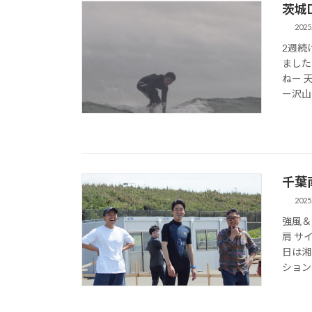
茨城D
2025
2週続
ました
ねー 
ー沢山
千葉
2025
強風＆
肩 サ
日は湘
ションで