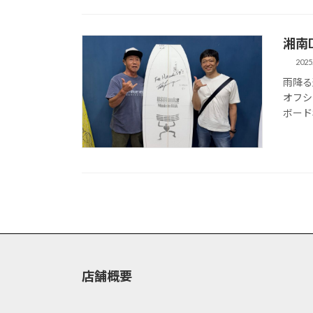
湘南D
2025
雨降る
オフシ
ボード3
店舗概要