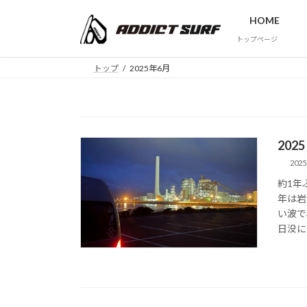
コ
ナ
HOME
ン
ビ
テ
ゲ
トップページ
ン
ー
トップ
2025年6月
ツ
シ
へ
ョ
ス
ン
キ
に
ッ
移
202
プ
動
2025
約1年
年は岩
い波で
日没に