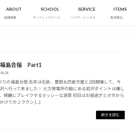
ABOUT
SCHOOL
SERVICE
ITEMS
店舗概要
サーフィンスクール
リペア・レンタル
取扱商品
5 福島合宿 Part1
.06.28
ぶりの福島合宿 去年は北泉、豊間＆四倉方面と2回開催して、今
沢へ行って来ました！ 火力発電所の脇にある岩沢ポイントは優し
、綺麗にブレイクするマッシーな波質 初日はお昼過ぎと夕方から
かけての２ラウン […]
続きを読む