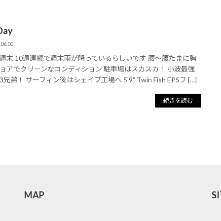
ay
.06.01
週末 10週連続で週末雨が降っているらしいです 腰〜腹たまに胸
ョアでクリーンなコンディション 駐車場はスカスカ！ 小波最強
兄弟！ サーフィン後はシェイプ工場へ 5'9" Twin Fish EPSフ […]
続きを読む
MAP
S