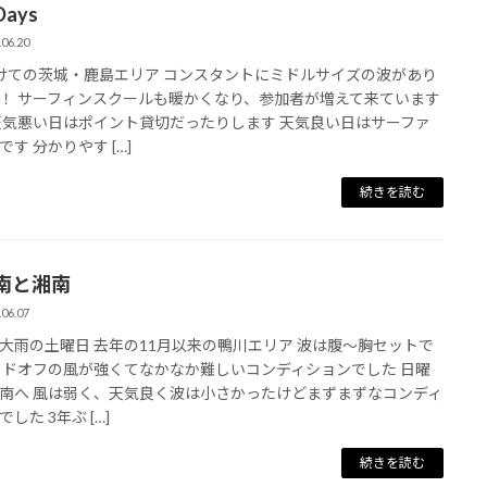
ays
.06.20
けての茨城・鹿島エリア コンスタントにミドルサイズの波があり
！ サーフィンスクールも暖かくなり、参加者が増えて来ています
天気悪い日はポイント貸切だったりします 天気良い日はサーファ
です 分かりやす […]
続きを読む
南と湘南
.06.07
大雨の土曜日 去年の11月以来の鴨川エリア 波は腹〜胸セットで
イドオフの風が強くてなかなか難しいコンディションでした 日曜
南へ 風は弱く、天気良く波は小さかったけどまずまずなコンディ
した 3年ぶ […]
続きを読む