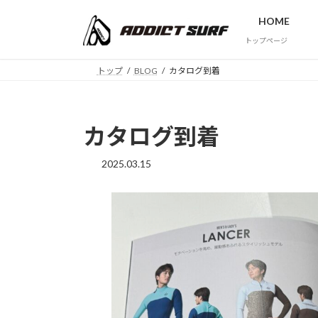
コ
ナ
HOME
ン
ビ
テ
ゲ
トップページ
ン
ー
トップ
BLOG
カタログ到着
ツ
シ
へ
ョ
ス
ン
キ
に
カタログ到着
ッ
移
プ
動
2025.03.15