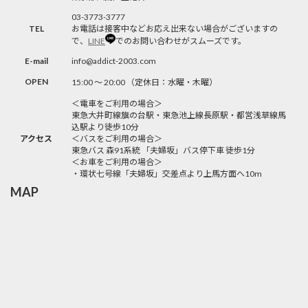
03-3773-3777
TEL
お電話は接客中などお応え出来ない場合がございますの
で、
LINE
でのお問い合わせがスムーズです。
E-mail
info@addict-2003.com
OPEN
15:00 〜 20:00 （定休日：水曜・木曜）
＜電車をご利用の場合＞
東急大井町線旗の台駅・東急池上線長原駅・都営浅草線馬
込駅より徒歩10分
アクセス
＜バスをご利用の場合＞
東急バス 森91系統 「夫婦坂」バス停下車 徒歩1分
＜お車をご利用の場合＞
・環状七号線「夫婦坂」交差点より上馬方面へ10m
MAP