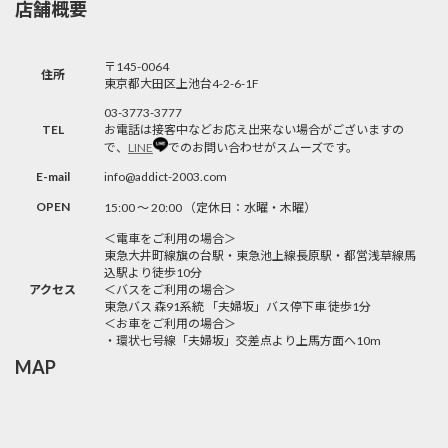
店舗概要
〒145-0064
住所
東京都大田区上池台4-2-6-1F
03-3773-3777
TEL
お電話は接客中などお応え出来ない場合がございますの
で、
LINE
でのお問い合わせがスムーズです。
E-mail
info@addict-2003.com
OPEN
15:00 〜 20:00 （定休日：水曜・木曜）
＜電車をご利用の場合＞
東急大井町線旗の台駅・東急池上線長原駅・都営浅草線馬
込駅より徒歩10分
アクセス
＜バスをご利用の場合＞
東急バス 森91系統 「夫婦坂」バス停下車 徒歩1分
＜お車をご利用の場合＞
・環状七号線「夫婦坂」交差点より上馬方面へ10m
MAP