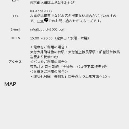
東京都大田区上池台4-2-6-1F
03-3773-3777
TEL
お電話は接客中などお応え出来ない場合がございますの
で、
LINE
でのお問い合わせがスムーズです。
E-mail
info@addict-2003.com
OPEN
15:00 〜 20:00 （定休日：水曜・木曜）
＜電車をご利用の場合＞
東急大井町線旗の台駅・東急池上線長原駅・都営浅草線馬
込駅より徒歩10分
アクセス
＜バスをご利用の場合＞
東急バス 森91系統 「夫婦坂」バス停下車 徒歩1分
＜お車をご利用の場合＞
・環状七号線「夫婦坂」交差点より上馬方面へ10m
MAP