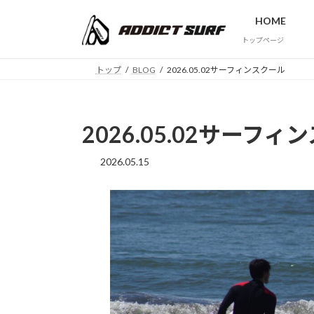
コ
ナ
HOME
ン
ビ
テ
ゲ
トップページ
ン
ー
トップ
BLOG
2026.05.02サーフィンスクール
ツ
シ
へ
ョ
ス
ン
キ
に
2026.05.02サーフ
ッ
移
プ
動
2026.05.15