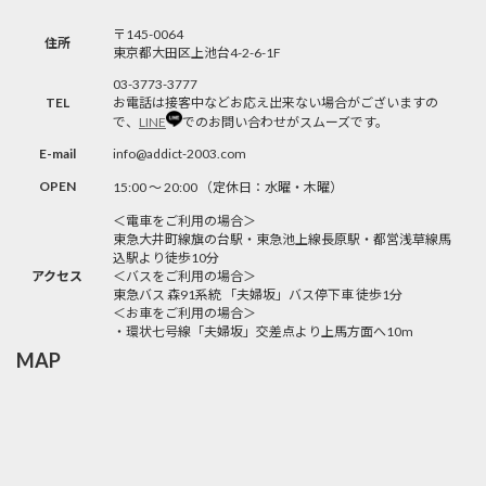
〒145-0064
住所
東京都大田区上池台4-2-6-1F
03-3773-3777
TEL
お電話は接客中などお応え出来ない場合がございますの
で、
LINE
でのお問い合わせがスムーズです。
E-mail
info@addict-2003.com
OPEN
15:00 〜 20:00 （定休日：水曜・木曜）
＜電車をご利用の場合＞
東急大井町線旗の台駅・東急池上線長原駅・都営浅草線馬
込駅より徒歩10分
アクセス
＜バスをご利用の場合＞
東急バス 森91系統 「夫婦坂」バス停下車 徒歩1分
＜お車をご利用の場合＞
・環状七号線「夫婦坂」交差点より上馬方面へ10m
MAP