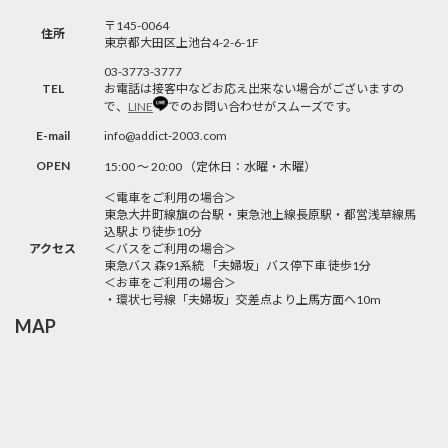
〒145-0064
住所
東京都大田区上池台4-2-6-1F
03-3773-3777
TEL
お電話は接客中などお応え出来ない場合がございますの
で、
LINE
でのお問い合わせがスムーズです。
E-mail
info@addict-2003.com
OPEN
15:00 〜 20:00 （定休日：水曜・木曜）
＜電車をご利用の場合＞
東急大井町線旗の台駅・東急池上線長原駅・都営浅草線馬
込駅より徒歩10分
アクセス
＜バスをご利用の場合＞
東急バス 森91系統 「夫婦坂」バス停下車 徒歩1分
＜お車をご利用の場合＞
・環状七号線「夫婦坂」交差点より上馬方面へ10m
MAP