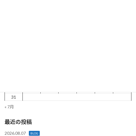
BLOG
カテゴリー
Goodな湘南エリア
ベトナムTrip -ライフスタイル編-
2024.01.28
2024.02.20
2026年8月
月
火
水
木
金
土
日
1
2
3
4
5
6
7
8
9
10
11
12
13
14
15
16
17
18
19
20
21
22
23
24
25
26
27
28
29
30
31
« 7月
最近の投稿
2026.08.07
BLOG