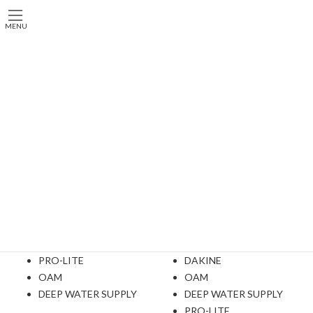
コ
ナ
ン
ビ
MENU
テ
ゲ
ン
ー
トップ
ITEMS
サーフギア
ツ
シ
へ
ョ
ス
ン
サーフボード・ウエットースーツ関連のサーフギアを多数取り扱っ
キ
に
ています。
ッ
移
プ
動
デッキ
リーシュコード
DAKINE
CREATURE
X-TRAK
DESTINATION
PRO-LITE
DAKINE
OAM
OAM
DEEP WATER SUPPLY
DEEP WATER SUPPLY
PRO-LITE