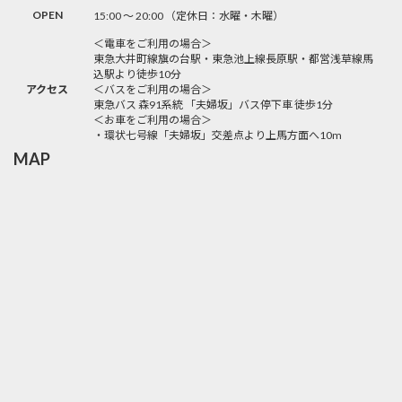
OPEN
15:00 〜 20:00 （定休日：水曜・木曜）
＜電車をご利用の場合＞
東急大井町線旗の台駅・東急池上線長原駅・都営浅草線馬
込駅より徒歩10分
アクセス
＜バスをご利用の場合＞
東急バス 森91系統 「夫婦坂」バス停下車 徒歩1分
＜お車をご利用の場合＞
・環状七号線「夫婦坂」交差点より上馬方面へ10m
MAP