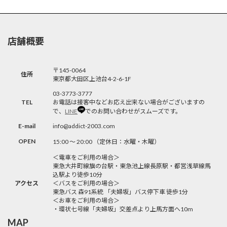
店舗概要
〒145-0064
住所
東京都大田区上池台4-2-6-1F
03-3773-3777
TEL
お電話は接客中などお応え出来ない場合がございますの
で、
LINE
でのお問い合わせがスムーズです。
E-mail
info@addict-2003.com
OPEN
15:00 〜 20:00 （定休日：水曜・木曜）
＜電車をご利用の場合＞
東急大井町線旗の台駅・東急池上線長原駅・都営浅草線馬
込駅より徒歩10分
アクセス
＜バスをご利用の場合＞
東急バス 森91系統 「夫婦坂」バス停下車 徒歩1分
＜お車をご利用の場合＞
・環状七号線「夫婦坂」交差点より上馬方面へ10m
MAP