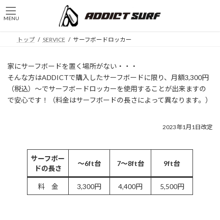
コ
ナ
ン
ビ
MENU
テ
ゲ
ン
ー
トップ
SERVICE
サーフボードロッカー
ツ
シ
へ
ョ
ス
ン
家にサーフボードを置く場所がない・・・
キ
に
そんな方はADDICTで購入したサーフボードに限り、月額3,300円
ッ
移
（税込）〜でサーフボードロッカーを使用することが出来ますの
プ
動
で安心です！（料金はサーフボードの長さによって異なります。）
2023年1月1日改定
サーフボー
〜6ft台
7〜8ft台
9ft台
ドの長さ
料 金
3,300円
4,400円
5,500円